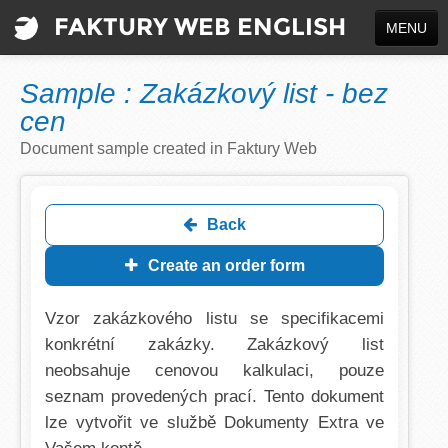
FAKTURY WEB ENGLISH
MENU
CREATE A DOCUMENT
Sample : Zakázkový list - bez
INFO
cen
Document sample created in Faktury Web
Sign up
Log in
Back
Jazyk / Language
Create an order form
Vzor zakázkového listu se specifikacemi
konkrétní zakázky. Zakázkový list
neobsahuje cenovou kalkulaci, pouze
seznam provedených prací. Tento dokument
lze vytvořit ve službě Dokumenty Extra ve