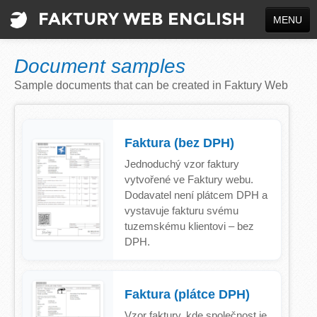
FAKTURY WEB ENGLISH
MENU
CREATE A DOCUMENT
Document samples
INFO
Sample documents that can be created in Faktury Web
Sign up
Log in
Faktura (bez DPH)
Jednoduchý vzor faktury
Jazyk / Language
vytvořené ve Faktury webu.
Dodavatel není plátcem DPH a
vystavuje fakturu svému
tuzemskému klientovi – bez
DPH.
Faktura (plátce DPH)
Vzor faktury, kde společnost je