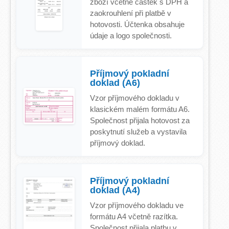
zboží včetně částek s DPH a
zaokrouhlení při platbě v
hotovosti. Účtenka obsahuje
údaje a logo společnosti.
Příjmový pokladní
doklad (A6)
Vzor příjmového dokladu v
klasickém malém formátu A6.
Společnost přijala hotovost za
poskytnutí služeb a vystavila
příjmový doklad.
Příjmový pokladní
doklad (A4)
Vzor příjmového dokladu ve
formátu A4 včetně razítka.
Společnost přijala platbu v