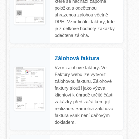
které se nachází záporná
položka s odečtenou
uhrazenou zálohou včetně
DPH. Vzor finální faktury, kde
je z celkové hodnoty zakázky
odečtena záloha.
Zálohová faktura
Vzor zálohové faktury. Ve
Faktury webu lze vytvořit
zálohovou fakturu. Zálohové
faktury slouží jako výzva
klientovi k úhradě určité části
zakázky před začátkem její
realizace. Samotná zálohová
faktura však není daňovým
dokladem.