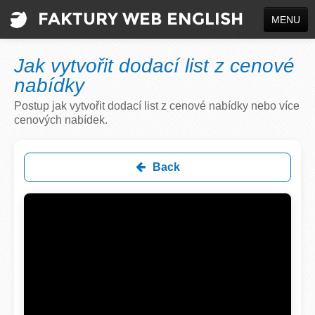
FAKTURY WEB ENGLISH
MENU
CREATE A DOCUMENT
Jak vytvořit dodací list z cenové
INFO
nabídky
Postup jak vytvořit dodací list z cenové nabídky nebo více
Sign up
cenových nabídek.
Log in
Back
Jazyk / Language