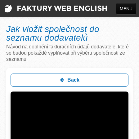
FAKTURY WEB ENGLISH
MENU
CREATE A DOCUMENT
Jak vložit společnost do
INFO
seznamu dodavatelů
Návod na doplnění fakturačních údajů dodavatele, které
Sign up
se budou pokaždé vyplňovat při výběru společnosti ze
seznamu.
Log in
Jazyk / Language
Back