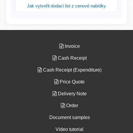
Jak vytvořit dodací list z cenové nabídky
Invoice
Cash Receipt
Cash Receipt (Expenditure)
Price Quote
Delivery Note
Order
Document samples
Video tutorial