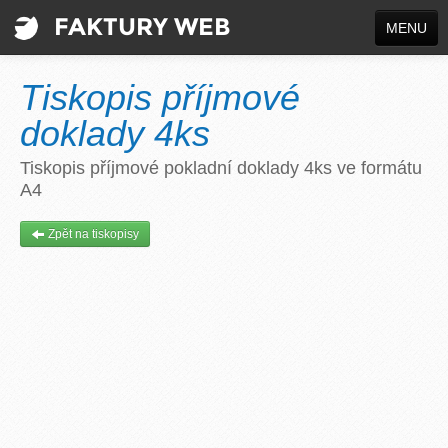
FAKTURY WEB
MENU
VYTVOŘIT DOKUMENT
Tiskopis příjmové
INFO
doklady 4ks
Registrace
Tiskopis příjmové pokladní doklady 4ks ve formátu
A4
Přihlásit se
Zpět na tiskopisy
Jazyk / Language