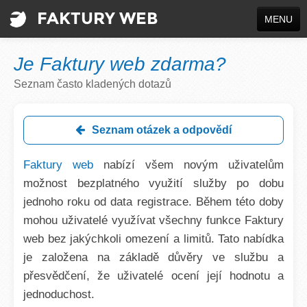
FAKTURY WEB
MENU
VYTVOŘIT DOKUMENT
Je Faktury web zdarma?
INFO
Seznam často kladených dotazů
Registrace
Seznam otázek a odpovědí
Přihlásit se
Faktury web
nabízí všem novým uživatelům
Jazyk / Language
možnost bezplatného využití služby po dobu
jednoho roku od data registrace. Během této doby
mohou uživatelé využívat všechny funkce Faktury
web bez jakýchkoli omezení a limitů. Tato nabídka
je založena na základě důvěry ve službu a
přesvědčení, že uživatelé ocení její hodnotu a
jednoduchost.