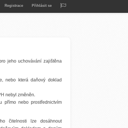
Registrace
Přihlásit se
ro jeho uchovávání zajištěna
e, nebo která daňový doklad
PH nebyl změněn.
 přímo nebo prostřednictvím
o čitelnosti lze dosáhnout