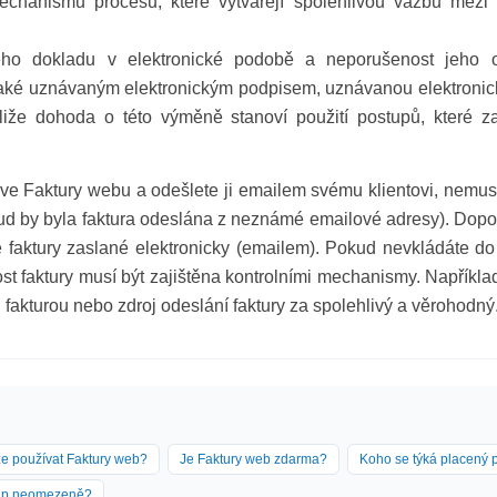
 mechanismů procesů, které vytvářejí spolehlivou vazbu m
o dokladu v elektronické podobě a neporušenost jeho o
také uznávaným elektronickým podpisem, uznávanou elektronick
tliže dohoda o této výměně stanoví použití postupů, které z
ve Faktury webu a odešlete ji emailem svému klientovi, nemusí
ud by byla faktura odeslána z neznámé emailové adresy). Dopor
 faktury zaslané elektronicky (emailem). Pokud nevkládáte do 
t faktury musí být zajištěna kontrolními mechanismy. Například
fakturou nebo zdroj odeslání faktury za spolehlivý a věrohodný
e používat Faktury web?
Je Faktury web zdarma?
Koho se týká placený p
tup neomezeně?