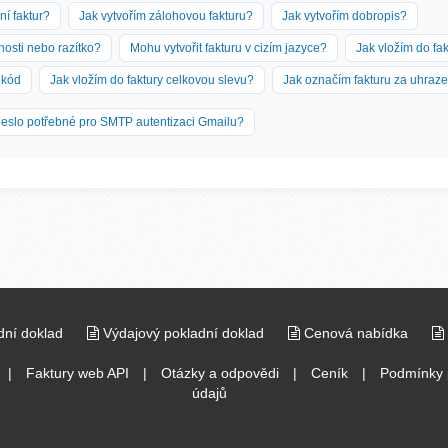
ní faktur?
Jak vytvořím zálohovou fakturu?
Jak vytvořím dobropis?
nosti nebo razítko?
Mohu vytvořit fakturu v cizím jazyce?
Jak vložím do fa
 kód
Jak vložím do faktury celkovou slevu?
Jak označím fakturu za uhraz
 heslo potřebné pro SMTP autentizaci Gmailu?
dní doklad
Výdajový pokladní doklad
Cenová nabídka
|
Faktury web API
|
Otázky a odpovědi
|
Ceník
|
Podmínky 
údajů