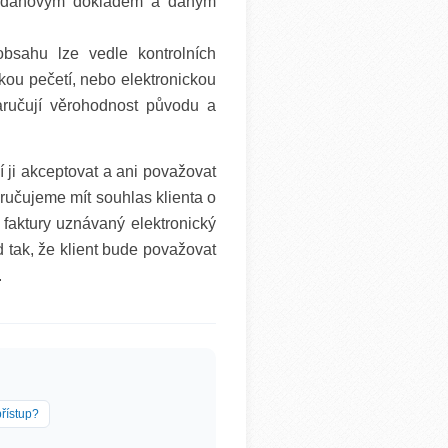
ezi daňovým dokladem a daným
bsahu lze vedle kontrolních
ou pečetí, nebo elektronickou
aručují věrohodnost původu a
 ji akceptovat a ani považovat
učujeme mít souhlas klienta o
faktury uznávaný elektronický
 tak, že klient bude považovat
.
řístup?