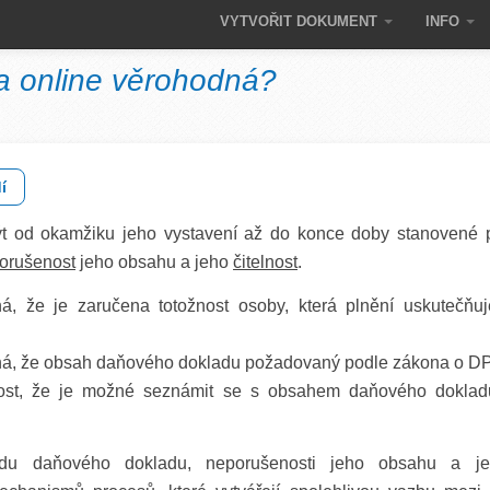
VYTVOŘIT DOKUMENT
INFO
ra online věrohodná?
í
 od okamžiku jeho vystavení až do konce doby stanovené p
orušenost
jeho obsahu a jeho
čitelnost
.
 že je zaručena totožnost osoby, která plnění uskutečňuj
, že obsah daňového dokladu požadovaný podle zákona o D
st, že je možné seznámit se s obsahem daňového dokladu
vodu daňového dokladu, neporušenosti jeho obsahu a jeh