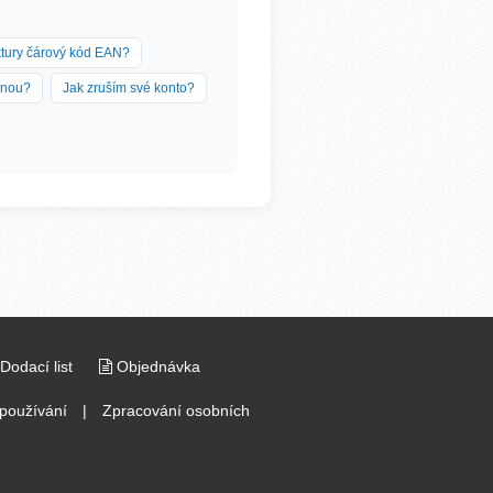
ktury čárový kód EAN?
enou?
Jak zruším své konto?
Dodací list
Objednávka
používání
|
Zpracování osobních