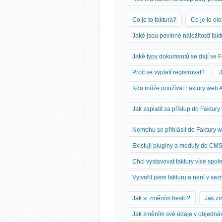
Co je to faktura?
Co je to ele
Jaké jsou povinné náležitosti fak
Jaké typy dokumentů se dají ve F
Proč se vyplatí registrovat?
J
Kdo může používat Faktury web 
Jak zaplatit za přístup do Faktur
Nemohu se přihlásit do Faktury 
Existují pluginy a moduly do CM
Chci vystavovat faktury více spol
Vytvořil jsem fakturu a není v se
Jak si změním heslo?
Jak zm
Jak změním své údaje v objednáv