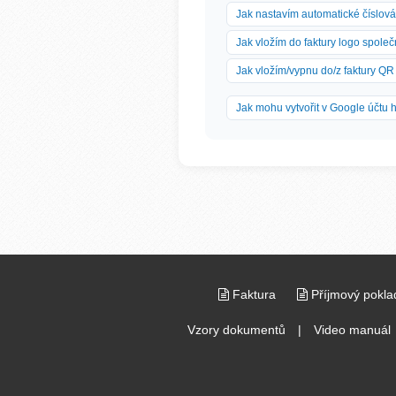
Jak nastavím automatické číslová
Jak vložím do faktury logo společ
Jak vložím/vypnu do/z faktury QR
Jak mohu vytvořit v Google účtu
Faktura
Příjmový pokla
Vzory dokumentů
|
Video manuál