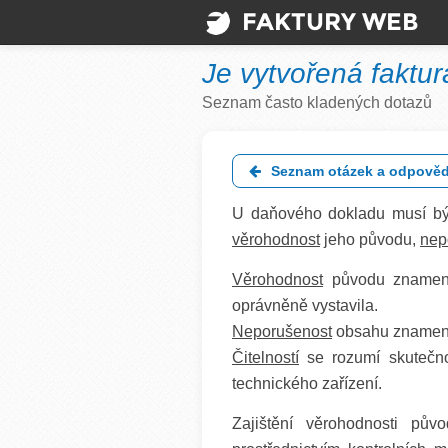
FAKTURY WEB
Je vytvořená faktu
Seznam často kladených dotazů
Seznam otázek a odpověd
U daňového dokladu musí být
věrohodnost
jeho původu,
nep
Věrohodnost
původu znamená,
oprávněně vystavila.
Neporušenost
obsahu znamená
Čitelností
se rozumí skutečno
technického zařízení.
Zajištění věrohodnosti pů