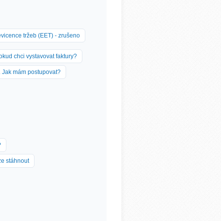
evicence tržeb (EET) - zrušeno
okud chci vystavovat faktury?
m. Jak mám postupovat?
?
ze stáhnout