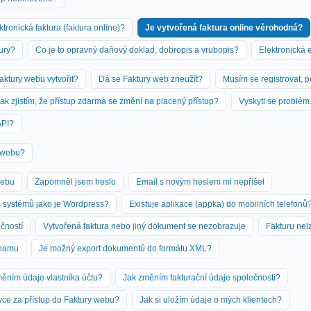
ktronická faktura (faktura online)?
Je vytvořená faktura online věrohodná?
tury?
Co je to opravný daňový doklad, dobropis a vrubopis?
Elektronická 
aktury webu vytvořit?
Dá se Faktury web zneužít?
Musím se registrovat, p
ak zjistím, že přístup zdarma se změní na placený přístup?
Vyskytl se problé
API?
y webu?
webu
Zapomněl jsem heslo
Email s novým heslem mi nepřišel
S systémů jako je Wordpress?
Existuje aplikace (appka) do mobilních telefonů
ečností
Vytvořená faktura nebo jiný dokument se nezobrazuje
Fakturu nel
znamu
Je možný export dokumentů do formátu XML?
ěním údaje vlastníka účtu?
Jak změním fakturační údaje společnosti?
ce za přístup do Faktury webu?
Jak si uložím údaje o mých klientech?