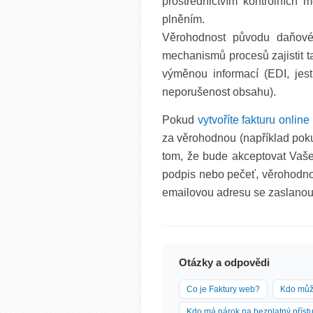
prostřednictvím kontrolních
plněním.
Věrohodnost původu daňovéh
mechanismů procesů zajistit 
výměnou informací (EDI, jes
neporušenost obsahu).
Pokud
vytvoříte fakturu online
za věrohodnou (například pok
tom, že bude akceptovat Vaše
podpis nebo pečeť, věrohodnos
emailovou adresu se zaslanou 
Otázky a odpovědi
Co je Faktury web?
Kdo můž
Kdo má nárok na bezplatný přís